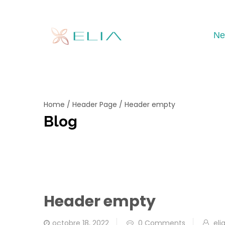
Ne
Home
/
Header Page
/
Header empty
Blog
Header empty
octobre 18, 2022
0 Comments
eli