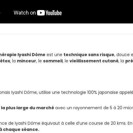
hérapie Iyashi Dôme
est une
technique sans risque
, douce 
étox
, la
minceur
, le
sommeil
, le
vieillissement cutané
, la
pré
onais Iyashi Dôme, utilise une technologie 100% japonaise appelé
t
la plus large du marché
avec un rayonnement de 5 à 20 mic
nce de Iyashi Dôme équivaut à celle d’une course de 20 kms. En 
s à chaque séance.