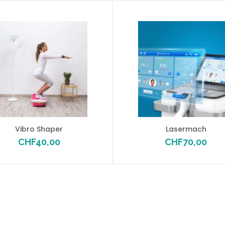
Vibro Shaper
Lasermach
CHF
40,00
CHF
70,00