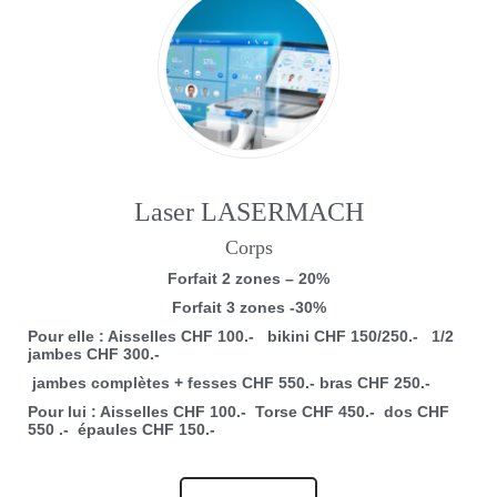
Laser LASERMACH
Corps
Forfait 2 zones – 20%
Forfait 3 zones -30%
Pour elle
: Aisselles CHF
100.-
bikini CHF 15
0/250.-
1/2
jambes CHF
300.-
jambes complètes + fesses CHF
550.-
bras CHF
250.-
Pour lui
: Aisselles CHF 10
0.-
Torse CHF
450.-
dos CHF
550
.-
épaules CHF 15
0.-